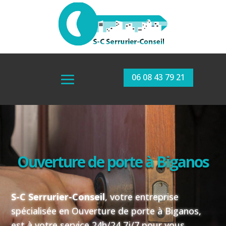
06 08 43 79 21
Ouverture de porte à
Biganos
S-C
Serrurier-Conseil
, votre
entreprise
spécialisée
en Ouverture de porte à Biganos
,
est
à votre service
24h/24
7j/7
pour vous